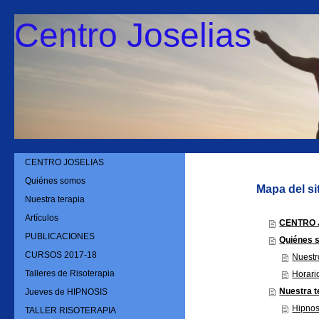
Centro Joselias
CENTRO JOSELIAS
Quiénes somos
Mapa del si
Nuestra terapia
Artículos
CENTRO 
PUBLICACIONES
Quiénes 
CURSOS 2017-18
Nuestr
Talleres de Risoterapia
Horari
Nuestra t
Jueves de HIPNOSIS
Hipnos
TALLER RISOTERAPIA