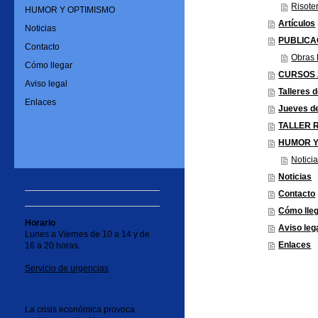
Risote
HUMOR Y OPTIMISMO
Artículos
Noticias
PUBLICA
Contacto
Obras
Cómo llegar
CURSOS 
Aviso legal
Talleres 
Enlaces
Jueves d
TALLER 
HUMOR Y
Notici
Noticias
Contacto
Cómo lle
Horario
Aviso leg
Lunes a Viernes de 10 a 14 y de
Enlaces
16 a 20 horas.
Servicio de urgencias
Noticias
La crisis económica provoca