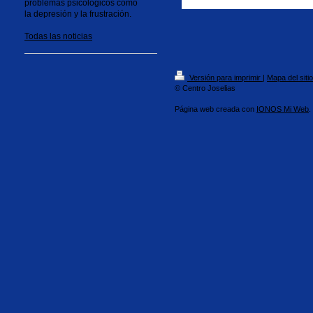
problemas psicológicos como
la depresión y la frustración.
Todas las noticias
Versión para imprimir
|
Mapa del sitio
© Centro Joselias
Página web creada con
IONOS Mi Web
.