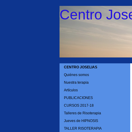
Centro Jose
CENTRO JOSELIAS
Quiénes somos
Nuestra terapia
Artículos
PUBLICACIONES
CURSOS 2017-18
Talleres de Risoterapia
Jueves de HIPNOSIS
TALLER RISOTERAPIA