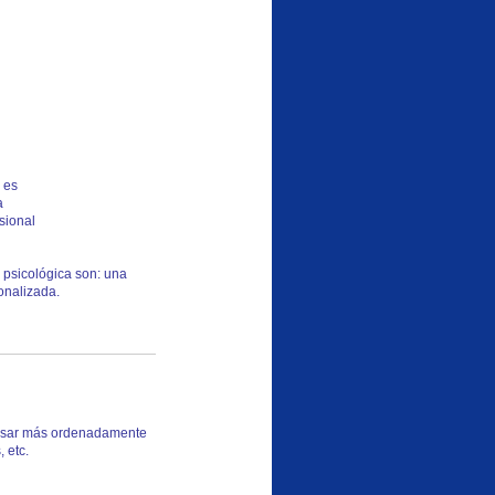
 es
a
sional
n psicológica son: una
onalizada.
ensar más ordenadamente
 etc.