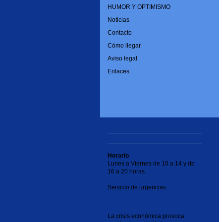
HUMOR Y OPTIMISMO
Noticias
Contacto
Cómo llegar
Aviso legal
Enlaces
Horario
Lunes a Viernes de 10 a 14 y de
16 a 20 horas.
Servicio de urgencias
Noticias
La crisis económica provoca