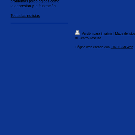
problemas psicológicos como
la depresión y la frustración.
Todas las noticias
Versión para imprimir
|
Mapa del sitio
© Centro Joselias
Página web creada con
IONOS Mi Web
.