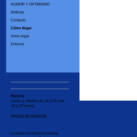
HUMOR Y OPTIMISMO
Noticias
Contacto
Cómo llegar
Aviso legal
Enlaces
Horario
Lunes a Viernes de 10 a 14 y de
16 a 20 horas.
Servicio de urgencias
Noticias
La crisis económica provoca