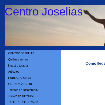
Centro Joselias
CENTRO JOSELIAS
Quiénes somos
Cómo lleg
Nuestra terapia
Artículos
PUBLICACIONES
CURSOS 2017-18
Talleres de Risoterapia
Jueves de HIPNOSIS
TALLER RISOTERAPIA